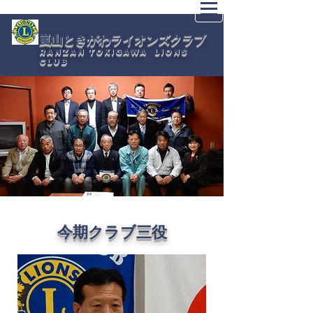
嵐山ときがわライオンズクラブ
Ranzan Tokigawa Lions
330C-
Club
2R11Z
​今期クラブ三役