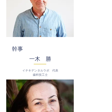
幹事
​
​一木 勝
イチキデンタルラボ 代表
​歯科技工士