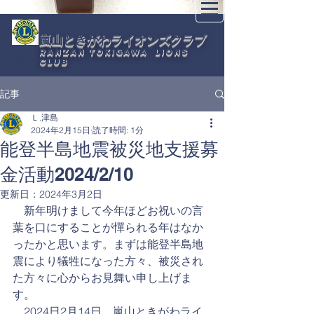
嵐山ときがわライオンズクラブ
Ranzan Tokigawa Lions
330C-
Club
2R11Z
記事
Ｌ.津島
2024年2月15日
読了時間: 1分
能登半島地震被災地支援募
金活動2024/2/10
更新日：
2024年3月2日
　新年明けまして今年ほどお祝いの言
葉を口にすることが憚られる年はなか
ったかと思います。まずは能登半島地
震により犠牲になった方々、被災され
た方々に心からお見舞い申し上げま
す。
　2024日2月14日、嵐山ときがわライ